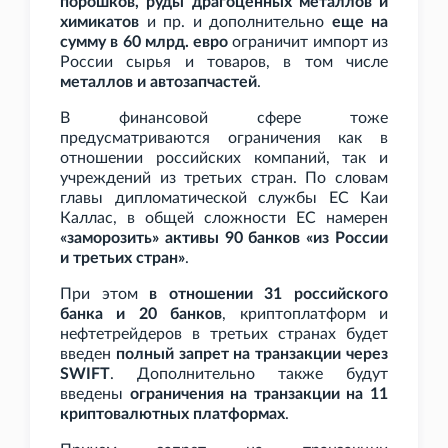
порошков, руды драгоценных металлов и
химикатов
и
пр. и дополнительно
еще на
сумму в 60
млрд. евро
ограничит импорт из
России сырья и товаров, в том числе
металлов и автозапчастей
.
В финансовой сфере тоже
предусматриваются ограничения как в
отношении российских компаний, так и
учреждений из третьих стран. По словам
главы дипломатической службы ЕС Каи
Каллас, в общей сложности ЕС намерен
«заморозить» активы 90 банков «из России
и третьих стран»
.
При этом
в отношении 31 российского
банка и 20 банков
, криптоплатформ и
нефтетрейдеров в третьих странах будет
введен
полный запрет на транзакции через
SWIFT
.
Дополнительно также будут
введены
ограничения на транзакции на 11
криптовалютных платформах
.