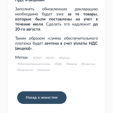
НДС и акцизам
.
Заполнять обновленную декларацию
необходимо будет уже
за те товары,
которые были поставлены на учет в
течение июля
. Сделать это надлежит
до
20-го августа
.
Таким образом «сумма обеспечительного
платежа будет
зачтена в счет уплаты НДС
(акциза)
».
Метки:
СПОТ
ЕАЭС
Импорт
Обеспечительный платеж
НДС
Акцизы
Казахстан
Кыргызстан
Армения
Назад к новостям